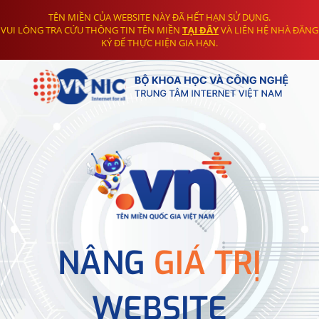
TÊN MIỀN CỦA WEBSITE NÀY ĐÃ HẾT HẠN SỬ DỤNG.
VUI LÒNG TRA CỨU THÔNG TIN TÊN MIỀN
TẠI ĐÂY
VÀ LIÊN HỆ NHÀ ĐĂNG
KÝ ĐỂ THỰC HIỆN GIA HẠN.
NÂNG
GIÁ TRỊ
WEBSITE