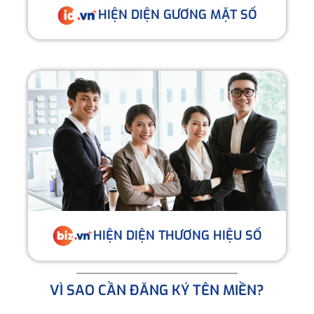
HIỆN DIỆN GƯƠNG MẶT SỐ
HIỆN DIỆN THƯƠNG HIỆU SỐ
VÌ SAO CẦN ĐĂNG KÝ TÊN MIỀN?