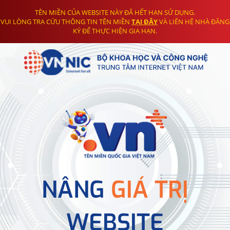
TÊN MIỀN CỦA WEBSITE NÀY ĐÃ HẾT HẠN SỬ DỤNG.
VUI LÒNG TRA CỨU THÔNG TIN TÊN MIỀN
TẠI ĐÂY
VÀ LIÊN HỆ NHÀ ĐĂNG
KÝ ĐỂ THỰC HIỆN GIA HẠN.
NÂNG
GIÁ TRỊ
WEBSITE