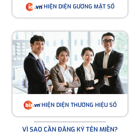
HIỆN DIỆN GƯƠNG MẶT SỐ
HIỆN DIỆN THƯƠNG HIỆU SỐ
VÌ SAO CẦN ĐĂNG KÝ TÊN MIỀN?