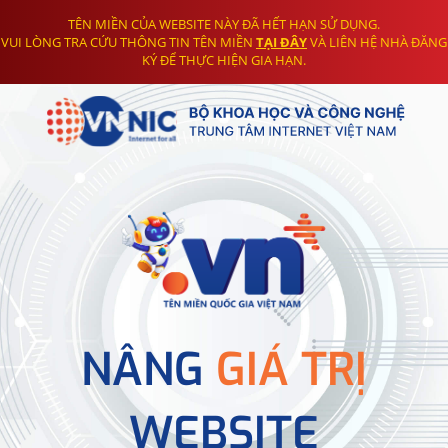
TÊN MIỀN CỦA WEBSITE NÀY ĐÃ HẾT HẠN SỬ DỤNG.
VUI LÒNG TRA CỨU THÔNG TIN TÊN MIỀN
TẠI ĐÂY
VÀ LIÊN HỆ NHÀ ĐĂNG
KÝ ĐỂ THỰC HIỆN GIA HẠN.
NÂNG
GIÁ TRỊ
WEBSITE