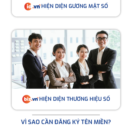
HIỆN DIỆN GƯƠNG MẶT SỐ
HIỆN DIỆN THƯƠNG HIỆU SỐ
VÌ SAO CẦN ĐĂNG KÝ TÊN MIỀN?