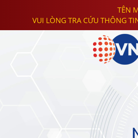
TÊN M
VUI LÒNG TRA CỨU THÔNG TI