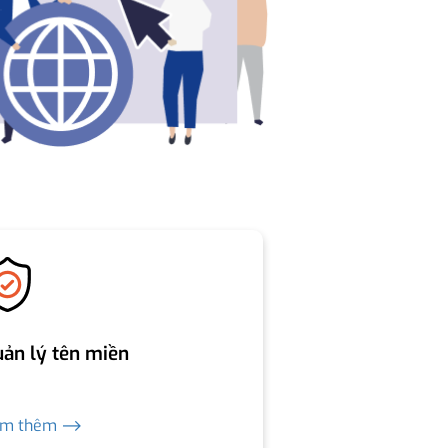
ản lý tên miền
em thêm ⟶