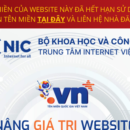
IỀN CỦA WEBSITE NÀY ĐÃ HẾT HẠN SỬ
N TÊN MIỀN
TẠI ĐÂY
VÀ LIÊN HỆ NHÀ ĐĂ
NÂNG
GIÁ TRỊ
WEBSIT