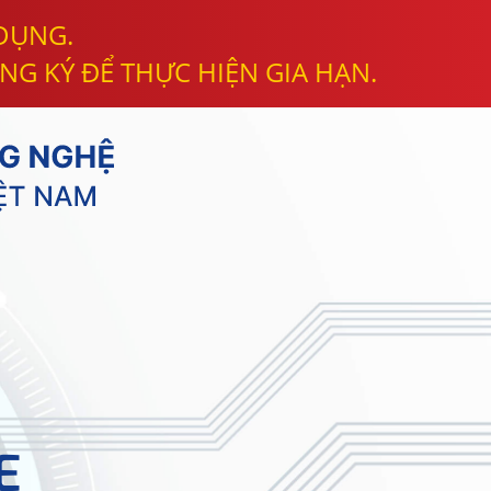
 DỤNG.
NG KÝ ĐỂ THỰC HIỆN GIA HẠN.
E