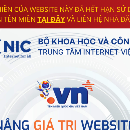
IỀN CỦA WEBSITE NÀY ĐÃ HẾT HẠN SỬ
N TÊN MIỀN
TẠI ĐÂY
VÀ LIÊN HỆ NHÀ ĐĂ
NÂNG
GIÁ TRỊ
WEBSIT