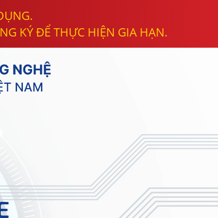
 DỤNG.
NG KÝ ĐỂ THỰC HIỆN GIA HẠN.
E