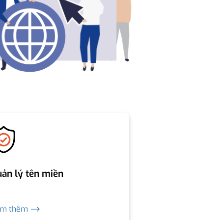
ản lý tên miền
em thêm ⟶