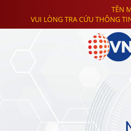
TÊN M
VUI LÒNG TRA CỨU THÔNG TI