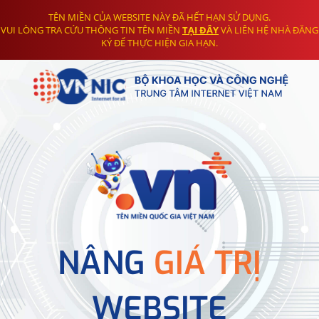
TÊN MIỀN CỦA WEBSITE NÀY ĐÃ HẾT HẠN SỬ DỤNG.
VUI LÒNG TRA CỨU THÔNG TIN TÊN MIỀN
TẠI ĐÂY
VÀ LIÊN HỆ NHÀ ĐĂNG
KÝ ĐỂ THỰC HIỆN GIA HẠN.
NÂNG
GIÁ TRỊ
WEBSITE