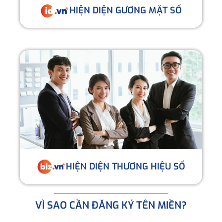
HIỆN DIỆN GƯƠNG MẶT SỐ
HIỆN DIỆN THƯƠNG HIỆU SỐ
VÌ SAO CẦN ĐĂNG KÝ TÊN MIỀN?