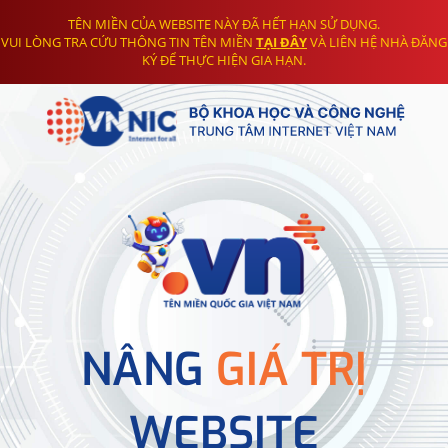
TÊN MIỀN CỦA WEBSITE NÀY ĐÃ HẾT HẠN SỬ DỤNG.
VUI LÒNG TRA CỨU THÔNG TIN TÊN MIỀN
TẠI ĐÂY
VÀ LIÊN HỆ NHÀ ĐĂNG
KÝ ĐỂ THỰC HIỆN GIA HẠN.
NÂNG
GIÁ TRỊ
WEBSITE