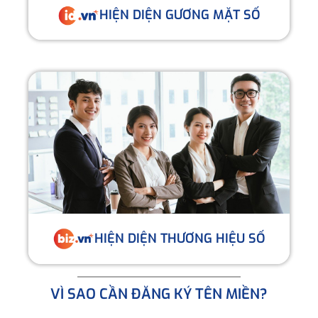
HIỆN DIỆN GƯƠNG MẶT SỐ
HIỆN DIỆN THƯƠNG HIỆU SỐ
VÌ SAO CẦN ĐĂNG KÝ TÊN MIỀN?